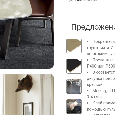
Предложени
Покрываем
грунтовкой. И
оставляем су
После выс
Р400 или Р60
В соответс
рисунка пове
краской.
Merkurgold
3-4 мин.
Клей приме
помощью пуль