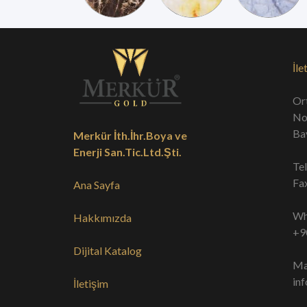
İle
Or
No
Ba
Merkür İth.İhr.Boya ve
Enerji San.Tic.Ltd.Şti.
Te
Fa
Ana Sayfa
Wh
Hakkımızda
+9
Dijital Katalog
Ma
in
İletişim