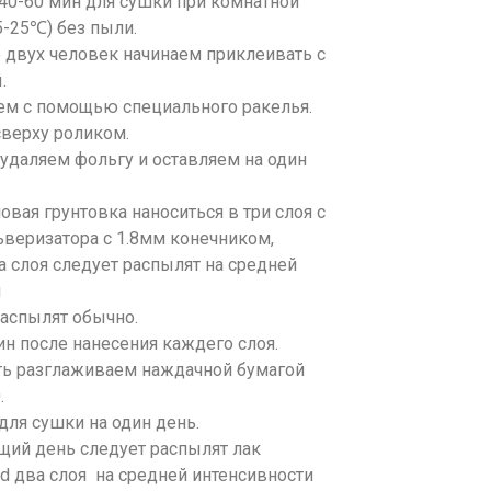
40-60 мин для сушки при комнатной
5-25℃) без пыли.
двух человек начинаем приклеивать с
ы.
ем с помощью специального ракелья.
сверху роликом.
удаляем фольгу и оставляем на один
вая грунтовка наноситься в три слоя с
веризатора с 1.8мм конечником,
 слоя следует распылят на средней
и
распылят обычно.
н после нанесения каждего слоя.
ь разглаживаем наждачной бумагой
.
для сушки на один день.
ий день следует распылят лак
 два слоя на средней интенсивности