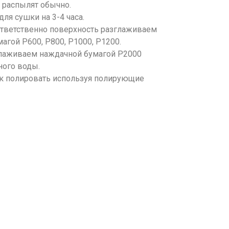
й распылят обычно.
ля сушки на 3-4 часа.
ответственно поверхность разглаживаем
агой P600, P800, P1000, P1200.
лаживаем наждачной бумагой P2000
ного воды.
к полировать используя полирующие