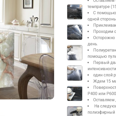
Оставляем 
темпратуре (1
С помощью 
одной сторон
Приклеива
Проходим 
Осторожно 
день.
Полиуретано
помощью пуль
Первый два
интенсивност
один слой 
Ждем 15 ми
Поверхност
P400 или P600
Оставляем 
На следующ
полиэфирный d