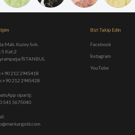
tişim
Bizi Takip Edin
ta Mah. Kuzey Sok.
Facebook
:5 Kat:2
İnstagram
yrampaşa/İSTANBUL
YouTube
l:+90 212 2945418
x:+90 212 2945428
atsApp sipariş:
0 541 5675040
il:
fo@merkurgold.com