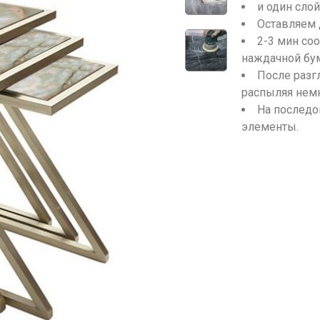
и один сло
Оставляем д
2-3 мин со
наждачной бум
После разг
распыляя нем
На последо
элементы.