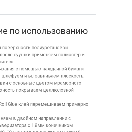
е по использованию
 поверхность полиуретановой
 после суушки применяем полиэстер и
шиться.
ыхания с помощью наждачной бумаги
0 шлефуем и выравниваем плоскость.
твии с основныс цветом мраморного
рхность покрываем целлюлозной
 Roll Glue клей перемешиваем примерно
няем в двойном направлении с
веризатора с 1.8мм конечником.