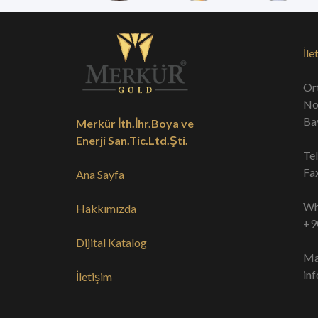
İle
Or
No
Ba
Merkür İth.İhr.Boya ve
Enerji San.Tic.Ltd.Şti.
Te
Fa
Ana Sayfa
Wh
Hakkımızda
+9
Dijital Katalog
Ma
in
İletişim