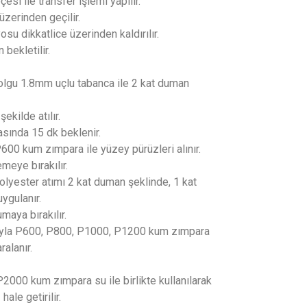
si ile transfer işlemi yapılır.
üzerinden geçilir.
osu dikkatlice üzerinden kaldırılır.
 bekletilir.
olgu 1.8mm uçlu tabanca ile 2 kat duman
şekilde atılır.
asında 15 dk beklenir.
00 kum zımpara ile yüzey pürüzleri alınır.
meye bırakılır.
olyester atımı 2 kat duman şeklinde, 1 kat
uygulanır.
maya bırakılır.
ıyla P600, P800, P1000, P1200 kum zımpara
ralanır.
2000 kum zımpara su ile birlikte kullanılarak
ale getirilir.