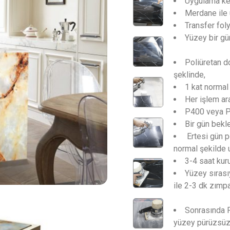
Uygulama keçe
Merdane ile 
Transfer foly
Yüzey bir gün
Poliüretan d
şeklinde,
1 kat normal 
Her işlem ar
P400 veya P6
Bir gün bekle
Ertesi gün p
normal şekilde 
3-4 saat kuru
Yüzey sıras
ile 2-3 dk zımpa
Sonrasında P
yüzey pürüzsüz h