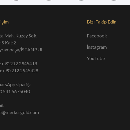
tişim
Bizi Takip Edin
ta Mah. Kuzey Sok.
Facebook
:5 Kat:2
İnstagram
yrampaşa/İSTANBUL
YouTube
l:+90 212 2945418
x:+90 212 2945428
atsApp sipariş:
0 541 5675040
il:
fo@merkurgold.com