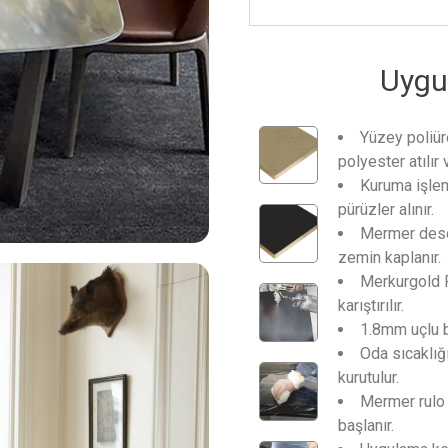
Uygu
Yüzey poliür
polyester atılır
Kuruma işle
pürüzler alınır.
Mermer desen
zemin kaplanır.
Merkurgold R
karıştırılır.
1.8mm uçlu bo
Oda sıcaklı
kurutulur.
Mermer rulo k
başlanır.