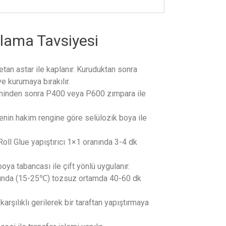
lama Tavsiyesi
etan astar ile kaplanır. Kuruduktan sonra
 ve kurumaya bırakılır.
minden sonra P400 veya P600 zımpara ile
in hakim rengine göre selülozik boya ile
oll Glue yapıştırıcı 1×1 oranında 3-4 dk
ya tabancası ile çift yönlü uygulanır.
ğında (15-25℃) tozsuz ortamda 40-60 dk
arşılıklı gerilerek bir taraftan yapıştırmaya